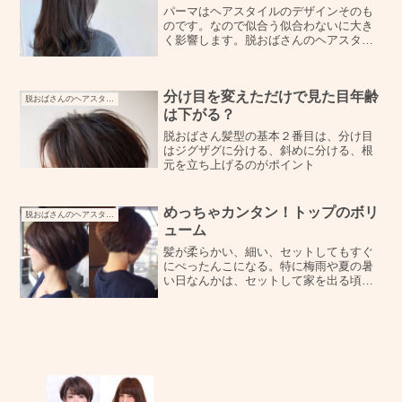
パーマはヘアスタイルのデザインそのも
のです。なので似合う似合わないに大き
く影響します。脱おばさんのヘアスタイ
ルに大切なボリュームを簡単に出すには
パーマってとても重宝しますが、一歩間
違うと、一気におばさん化しまうからと
分け目を変えただけで見た目年齢
ても難しいのです。
脱おばさんのヘアスタイルづくり
は下がる？
脱おばさん髪型の基本２番目は、分け目
はジグザグに分ける、斜めに分ける、根
元を立ち上げるのがポイント
めっちゃカンタン！トップのボリ
脱おばさんのヘアスタイルづくり
ューム
髪が柔らかい、細い、セットしてもすぐ
にぺったんこになる。特に梅雨や夏の暑
い日なんかは、セットして家を出る頃に
はボリュームも倒れてしまうし、風が吹
いたら形も崩れて。せっかくのブローし
たのに…