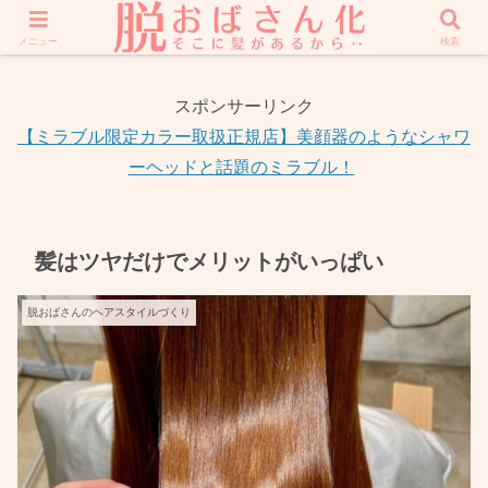
ホーム
Profile
メニュー
検索
スポンサーリンク
【ミラブル限定カラー取扱正規店】美顔器のようなシャワ
ーヘッドと話題のミラブル！
髪はツヤだけでメリットがいっぱい
脱おばさんのヘアスタイルづくり