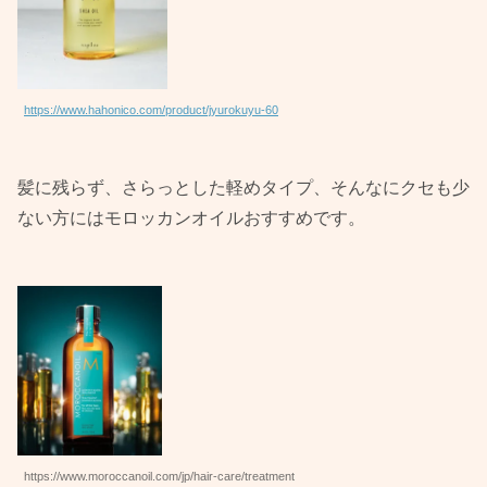
https://www.hahonico.com/product/jyurokuyu-60
髪に残らず、さらっとした軽めタイプ、そんなにクセも少
ない方にはモロッカンオイルおすすめです。
https://www.moroccanoil.com/jp/hair-care/treatment